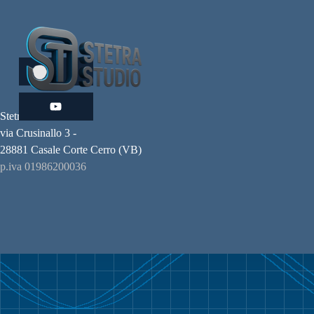
Stetra Studio -
via Crusinallo 3 -
28881 Casale Corte Cerro (VB)
p.iva 01986200036
Torna ai contenuti