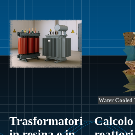
Water Cooled 
Trasformatori
Calcolo
in resina e in
reattori