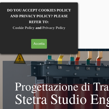
Vai ai contenuti
Stetra Studio
Salta menù
DO YOU ACCEPT COOKIES POLICY
AND PRIVACY POLICY? PLEASE
Cookies policy
REFER TO:
Cookie Policy
and
Privacy Policy
Privacy policy
Accetta
Progettazione di Tra
Stetra Studio En